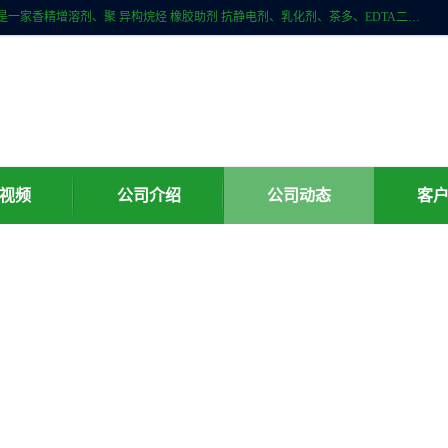
广州科珑化工有限公司位于广州增城区新塘镇，广州科珑化工有限公司是一家香精增溶剂、聚 异构烷烃 橡胶助剂 抗静电剂、乳化剂、茶多、EDTA二、清洗水等产品的经销批发。公司实力雄厚，重信用、守合同、保证产品质量，以多品种经营特色和薄利多销的原则，赢得了广大客户的信任。
视频
公司介绍
公司动态
客