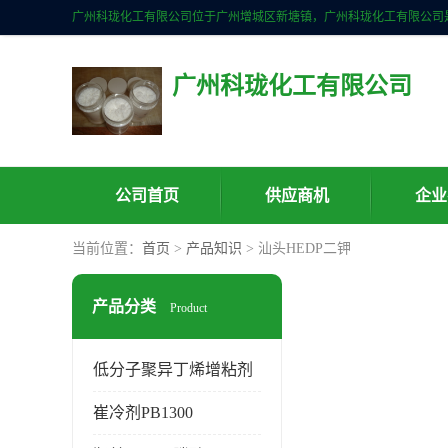
广州科珑化工有限公司
公司首页
供应商机
企业
当前位置：
首页
>
产品知识
> 汕头HEDP二钾
产品分类
Product
低分子聚异丁烯增粘剂
崔冷剂PB1300