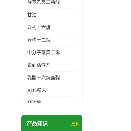
羟基乙叉二膦酸
甘油
异构十六烷
异构十二烷
中分子聚异丁烯
表面活性剂
乳酸十六烷基酯
AOS粉末
椰油酸
月桂醇磺基琥珀酸酯二钠
产品知识
更多
硬脂酸锌