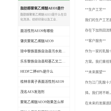
谷氨酸钠
脂肪醇聚氧乙烯醚AEO3是什
**生产工艺**
么
脂肪醇聚氧乙烯醚AEO3是什么在日
阳离子表面活性剂
化洗涤、纺织印染以及工业..
我们的生产工艺
葡萄糖酸钠
存在下加热回流
面活性剂AEO9有哪些
柠檬酸
**客户服务**
肇庆聚氧乙烯醚AEO9
二氧化硅
琼中黎族苗族自治县污水处理剂HEDP
作为一家的乳酸
二丙二醇
乐东黎族自治县羟基乙叉二磷酸
方案。我们重视
HEDP二钾40%是什么
分散剂
**未来展望**
桂林非离子表面活性剂AEO9
AEO9
作为江门乳酸十
茂名AES发泡剂
择。我们将不断
氮化硼
聚氧乙烯醚AEO9效果怎么样
在未来的发展道
纯碱