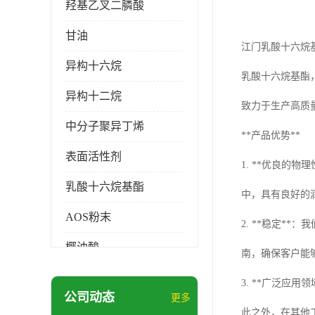
羟基乙叉二膦酸
甘油
江门乳酸十六烷
异构十六烷
乳酸十六烷基酯
异构十二烷
致力于生产高质
中分子聚异丁烯
**产品优势**
表面活性剂
1. **优良
乳酸十六烷基酯
中，具有良好的
AOS粉末
2. **稳定
椰油酸
南，确保客户能
月桂醇磺基琥珀酸酯二钠
3. **广泛
公司动态
更多
硬脂酸锌
此之外，在其他