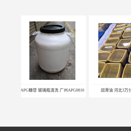
润滑油 河北3万分子量厂
国产 赤峰5W