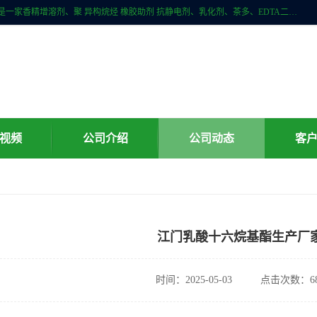
广州科珑化工有限公司位于广州增城区新塘镇，广州科珑化工有限公司是一家香精增溶剂、聚 异构烷烃 橡胶助剂 抗静电剂、乳化剂、茶多、EDTA二、清洗水等产品的经销批发。公司实力雄厚，重信用、守合同、保证产品质量，以多品种经营特色和薄利多销的原则，赢得了广大客户的信任。
视频
公司介绍
公司动态
客
江门乳酸十六烷基酯生产厂
时间：2025-05-03
点击次数：68