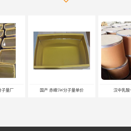
分子量单价
汉中乳酸十六烷基酯
钢纤维 云浮