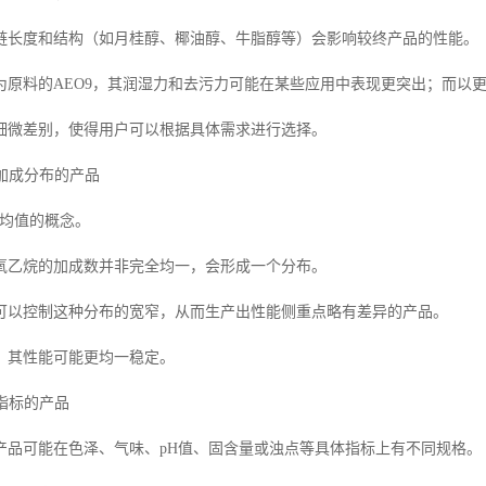
链长度和结构（如月桂醇、椰油醇、牛脂醇等）会影响较终产品的性能。
为原料的AEO9，其润湿力和去污力可能在某些应用中表现更突出；而以
细微差别，使得用户可以根据具体需求进行选择。
烷加成分布的产品
个平均值的概念。
氧乙烷的加成数并非完全均一，会形成一个分布。
可以控制这种分布的宽窄，从而生产出性能侧重点略有差异的产品。
，其性能可能更均一稳定。
理指标的产品
产品可能在色泽、气味、pH值、固含量或浊点等具体指标上有不同规格。