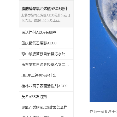
谷氨酸钠
脂肪醇聚氧乙烯醚AEO3是什
么
脂肪醇聚氧乙烯醚AEO3是什么在日
阳离子表面活性剂
化洗涤、纺织印染以及工业..
葡萄糖酸钠
面活性剂AEO9有哪些
柠檬酸
肇庆聚氧乙烯醚AEO9
二氧化硅
琼中黎族苗族自治县污水处理剂HEDP
二丙二醇
乐东黎族自治县羟基乙叉二磷酸
HEDP二钾40%是什么
分散剂
桂林非离子表面活性剂AEO9
AEO9
茂名AES发泡剂
氮化硼
聚氧乙烯醚AEO9效果怎么样
纯碱
作为一家专注于