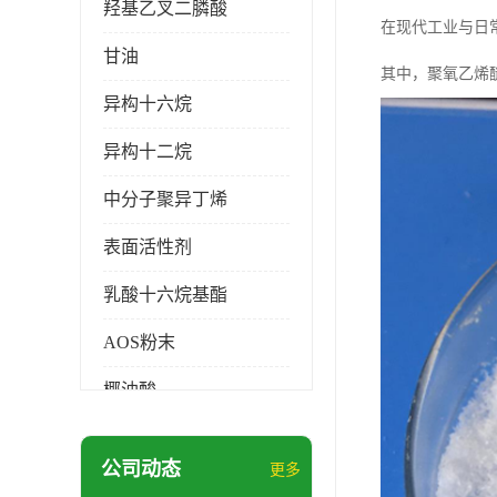
羟基乙叉二膦酸
在现代工业与日
甘油
其中，聚氧乙烯
异构十六烷
异构十二烷
中分子聚异丁烯
表面活性剂
乳酸十六烷基酯
AOS粉末
椰油酸
月桂醇磺基琥珀酸酯二钠
公司动态
更多
硬脂酸锌