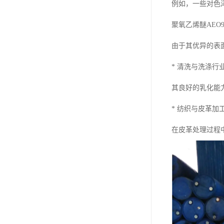
例如，一些对色
聚氧乙烯醚AEO
由于其优异的表
* 清洗与洗涤
其良好的乳化能
* 纺织与皮革
在皮革处理过程