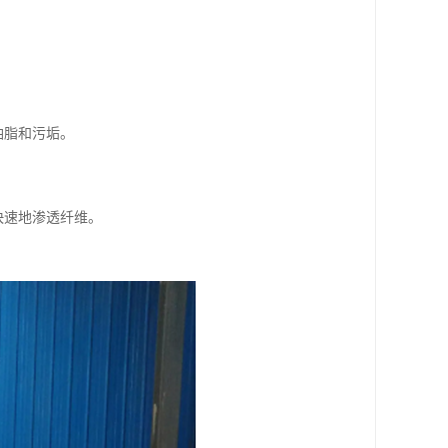
油脂和污垢。
快速地渗透纤维。