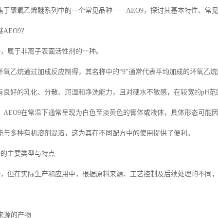
焦于聚氧乙烯醚系列中的一个常见品种——AEO9，探讨其基本特性、常
AEO9？
O9，属于非离子表面活性剂的一种。
环氧乙烷通过加成反应制得，其名称中的“9”通常代表平均加成的环氧乙
有良好的乳化、分散、润湿和净洗能力，且对硬水不敏感，在较宽的pH范
，AEO9在常温下通常呈现为白色至淡黄色的膏体或液体，具体形态可能
能与多种有机溶剂混溶，这为其在不同配方中的使用提供了便利。
9的主要类型与特点
O9，但在实际生产和应用中，根据原料来源、工艺控制及后续处理的不同
料来源的产物