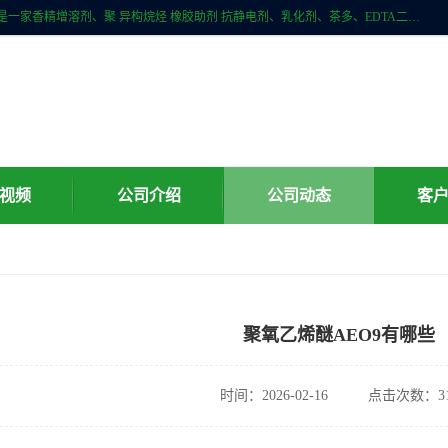
广州科珑化工有限公司位于广州增城区新塘镇，广州科珑化工有限公司是一家香精增溶剂、聚 异构烷烃 橡胶助剂 抗静电剂、乳化剂、茶多、EDTA二、清洗水等产品的经销批发。公司实力雄厚，重信用、守合同、保证产品质量，以多品种经营特色和薄利多销的原则，赢得了广大客户的信任。
视频
公司介绍
公司动态
客
聚氧乙烯醚AEO9有哪些
时间：2026-02-16
点击次数：31