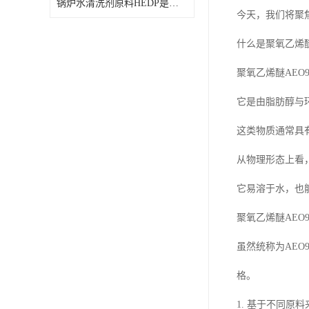
锅炉水清洗剂原料HEDP是什么
FMEE
今天，我们将聚
什么是聚氧乙烯醚
聚氧乙烯醚AE
它是由脂肪醇与
这类物质通常具
从物理形态上看
它易溶于水，也
聚氧乙烯醚AEO
虽然统称为AE
格。
1. 基于不同原