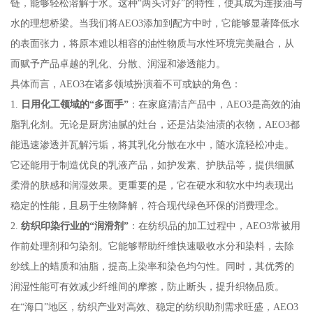
链，能够轻松溶解于水。这种“两头讨好”的特性，使其成为连接油与
水的理想桥梁。当我们将AEO3添加到配方中时，它能够显著降低水
的表面张力，将原本难以相容的油性物质与水性环境完美融合，从
而赋予产品卓越的乳化、分散、润湿和渗透能力。
具体而言，AEO3在诸多领域扮演着不可或缺的角色：
1.
日用化工领域的“多面手”
：在家庭清洁产品中，AEO3是高效的油
脂乳化剂。无论是厨房油腻的灶台，还是沾染油渍的衣物，AEO3都
能迅速渗透并瓦解污垢，将其乳化分散在水中，随水流轻松冲走。
它还能用于制造优良的乳液产品，如护发素、护肤品等，提供细腻
柔滑的肤感和润湿效果。更重要的是，它在硬水和软水中均表现出
稳定的性能，且易于生物降解，符合现代绿色环保的消费理念。
2.
纺织印染行业的“润滑剂”
：在纺织品的加工过程中，AEO3常被用
作前处理剂和匀染剂。它能够帮助纤维快速吸收水分和染料，去除
纱线上的蜡质和油脂，提高上染率和染色均匀性。同时，其优秀的
润湿性能可有效减少纤维间的摩擦，防止断头，提升织物品质。
在“海口”地区，纺织产业对高效、稳定的纺织助剂需求旺盛，AEO3