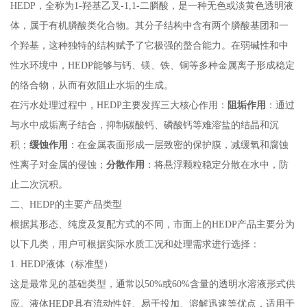
HEDP，全称为1-羟基乙叉-1,1-二膦酸，是一种无色或淡黄色透明液
体，属于有机膦酸类化合物。其分子结构中含有两个膦酸基团和一
个羟基，这种独特的结构赋予了它极强的螯合能力。在弱碱性和中
性水环境中，HEDP能够与钙、镁、铁、铜等多种金属离子形成稳定
的络合物，从而有效阻止水垢的生成。
在污水处理过程中，HEDP主要发挥三大核心作用：
阻垢作用
：通过
与水中成垢离子结合，抑制碳酸钙、磷酸钙等难溶盐的结晶和沉
积；
缓蚀作用
：在金属表面形成一层致密的保护膜，减缓氧和腐蚀
性离子对金属的侵蚀；
分散作用
：将悬浮颗粒稳定分散在水中，防
止二次沉积。
二、HEDP的主要产品类型
根据其形态、纯度及复配方式的不同，市面上的HEDP产品主要分为
以下几类，用户可根据实际水质工况和处理需求进行选择：
1. HEDP液体（标准型）
这是最常见的基础类型，通常以50%或60%含量的透明水溶液形式供
应。液体HEDP具有流动性好、易于投加、溶解迅速等优点，适用于