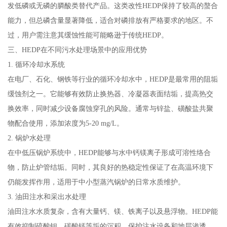
发低磷或无磷的膦酸类替代产品。这类改性HEDP保持了较高的螯合
能力，但总磷含量显著降低，适合对磷排放有严格要求的地区。不
过，用户需注意其缓蚀性能可能略逊于传统HEDP。
三、HEDP在不同污水处理场景中的应用优势
1. 循环冷却水系统
在电厂、石化、钢铁等行业的循环冷却水中，HEDP是最常用的阻垢
缓蚀剂之一。它能够有效防止换热器、冷凝器表面结垢，提高热交
换效率，同时减少设备腐蚀穿孔的风险。通常与锌盐、磺酸盐共聚
物配合使用，添加浓度为5-20 mg/L。
2. 锅炉水处理
在中低压锅炉系统中，HEDP能够与水中钙镁离子形成可溶性络合
物，防止炉管结垢。同时，其良好的热稳定性保证了在高温环境下
仍能发挥作用，适用于中小型蒸汽锅炉的日常水质维护。
3. 油田注水和采出水处理
油田注水水质复杂，含有大量钙、镁、铁离子以及悬浮物。HEDP能
有效抑制硫酸钡、碳酸钙等垢的沉积，保护注水设备和地层渗透