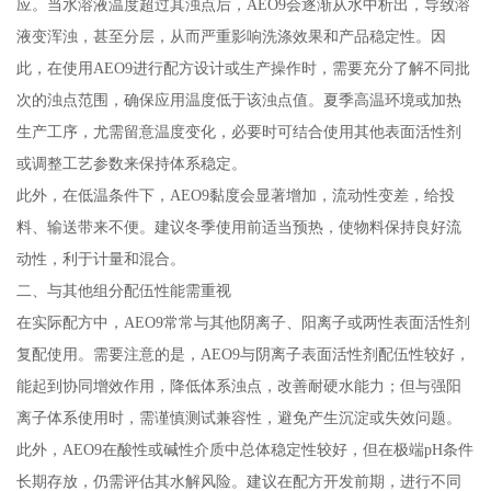
应。当水溶液温度超过其浊点后，AEO9会逐渐从水中析出，导致溶
液变浑浊，甚至分层，从而严重影响洗涤效果和产品稳定性。因
此，在使用AEO9进行配方设计或生产操作时，需要充分了解不同批
次的浊点范围，确保应用温度低于该浊点值。夏季高温环境或加热
生产工序，尤需留意温度变化，必要时可结合使用其他表面活性剂
或调整工艺参数来保持体系稳定。
此外，在低温条件下，AEO9黏度会显著增加，流动性变差，给投
料、输送带来不便。建议冬季使用前适当预热，使物料保持良好流
动性，利于计量和混合。
二、与其他组分配伍性能需重视
在实际配方中，AEO9常常与其他阴离子、阳离子或两性表面活性剂
复配使用。需要注意的是，AEO9与阴离子表面活性剂配伍性较好，
能起到协同增效作用，降低体系浊点，改善耐硬水能力；但与强阳
离子体系使用时，需谨慎测试兼容性，避免产生沉淀或失效问题。
此外，AEO9在酸性或碱性介质中总体稳定性较好，但在极端pH条件
长期存放，仍需评估其水解风险。建议在配方开发前期，进行不同