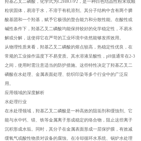
羟基乙叉二磷酸，化学式为C2H8O7P2，是一种白色结晶性粉末或颗
粒状固体，易溶于水，不溶于有机溶剂。其分子结构中含有两个膦
酸基团和一个羟基，赋予它极强的螯合能力和分散性能。在酸性或
碱性条件下，羟基乙叉二磷酸均能保持较好的化学稳定性，不易水
解或分解，这使得它在严苛的工业环境中依然能够发挥效用。
从物理性质来看，羟基乙叉二磷酸的熔点较高，热稳定性优良，在
常规的工业操作温度下不易变质。其水溶液呈酸性，pH值通常在2-3
之间，使用时需注意适当的防护措施。这些特性决定了羟基乙叉二
磷酸在水处理、金属表面处理、纺织印染等多个行业中的广泛应
用。
应用领域的深度解析
水处理行业
在水处理领域，羟基乙叉二磷酸是一种高效的阻垢剂和缓蚀剂。它
能与水中钙、镁、铁等金属离子形成稳定的络合物，阻止这些离子
沉积形成水垢。同时，其分子在金属表面形成一层保护膜，有效减
缓氧气或酸性物质对设备的腐蚀。在冷却循环水系统、锅炉水处理