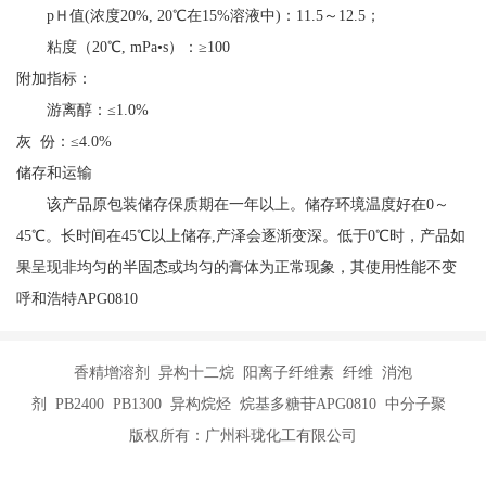
pＨ值(浓度20%, 20℃在15%溶液中)：11.5～12.5；
粘度（20℃, mPa•s）：≥100
附加指标：
游离醇：≤1.0%
灰 份：≤4.0%
储存和运输
该产品原包装储存保质期在一年以上。储存环境温度好在0～
45℃。长时间在45℃以上储存,产泽会逐渐变深。低于0℃时，产品如
果呈现非均匀的半固态或均匀的膏体为正常现象，其使用性能不变
呼和浩特APG0810
香精增溶剂 异构十二烷 阳离子纤维素 纤维 消泡
剂 PB2400 PB1300 异构烷烃 烷基多糖苷APG0810 中分子聚
版权所有：广州科珑化工有限公司