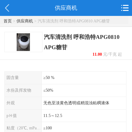
供应商机
首页
>
供应商机
> 汽车清洗剂 呼和浩特APG0810 APG糖苷
汽车清洗剂 呼和浩特APG0810
APG糖苷
11.00
元/千克 起
固含量
≥50 %
水份及挥发物
≤50%
外观
无色至淡黄色透明或稍混浊粘稠液体
pＨ值
11.5～12.5
粘度（20℃, mPa•s）
≥100