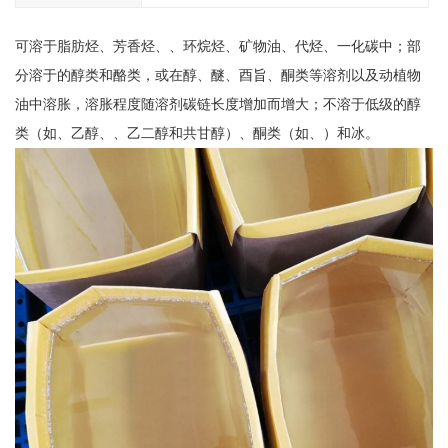
可溶于脂肪烃、芳香烃、、环烷烃、矿物油、代烃、一化碳中；部
分溶于的醇类和酪类，或在醇、醚、酉旨、酮类等溶剂以及动植物
油中溶胀，溶胀程度随溶剂碳链长度增加而增大；不溶于低级的醇
类（如、乙醇、、乙二醇和共甘醇）、酮类（如、）和冰。