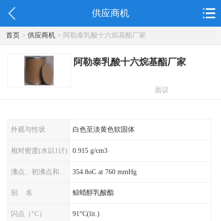
供应商机
首页
>
供应商机
> 阿勒泰乳酸十六烷基酯厂家
阿勒泰乳酸十六烷基酯厂家
面议
外观与性状
白色至淡黄色软固体
相对密度(水以1计)
0.915 g/cm3
沸点、初沸点和沸程（°C）
354.8oC at 760 mmHg
别 名
鲸蜡醇乳酸酯
闪点（°C）
91°C(lit.)