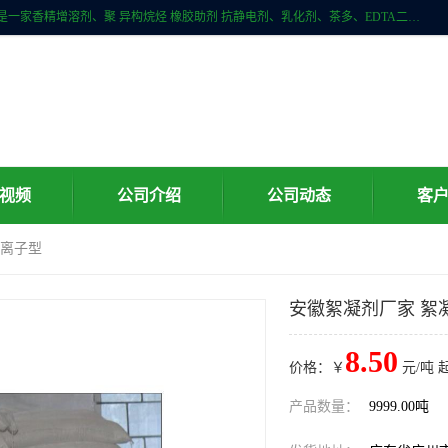
广州科珑化工有限公司位于广州增城区新塘镇，广州科珑化工有限公司是一家香精增溶剂、聚 异构烷烃 橡胶助剂 抗静电剂、乳化剂、茶多、EDTA二、清洗水等产品的经销批发。公司实力雄厚，重信用、守合同、保证产品质量，以多品种经营特色和薄利多销的原则，赢得了广大客户的信任。
视频
公司介绍
公司动态
客
阳离子型
安徽絮凝剂厂家 絮
8.50
价格：￥
元/吨 
产品数量：
9999.00吨