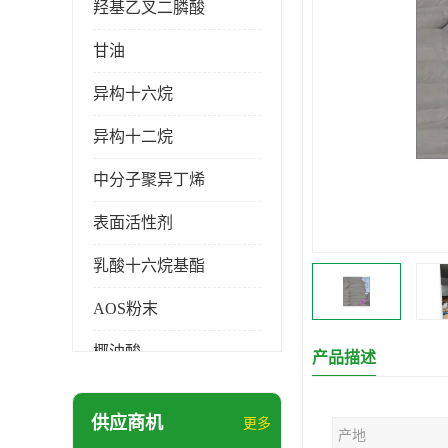
羟基乙叉二膦酸
甘油
异构十六烷
异构十二烷
中分子聚异丁烯
表面活性剂
乳酸十六烷基酯
AOS粉末
椰油酸
产品描述
月桂醇磺基琥珀酸酯二钠
供应商机
更多
产地
硬脂酸锌