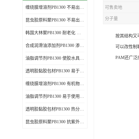
缠绕膜增溶剂PB1300 不易出现分层沉淀 应用范围广
可售卖地
谷氨酸钠
分子量
昆虫胶原料聚PB1300 不易出现分层沉淀 耐老化
阳离子表面活性剂
韩国大林聚PB1300 耐老化 应用范围广
按其结构又
葡萄糖酸钠
合成润滑油添加剂PB1300 渗透性好 使涂料具有更高的粘度
可以改性制
柠檬酸
PAM还广
油脂调节剂PB1300 使胶水具有更好的透明度 耐老化
二氧化硅
透明胶黏胶包材PB1300 易于使用和加工 耐老化
二丙二醇
缠绕膜增溶剂PB1300 有机物质相容性好 易于使用和加工
分散剂
油脂调节剂PB1300 易于使用和加工 化学稳定性好
AEO9
透明胶黏胶包材PB1300 热分解后无残留物 良好的溶解性能
氮化硼
昆虫胶原料聚PB1300 抗紫外线性能好 应用范围广
纯碱