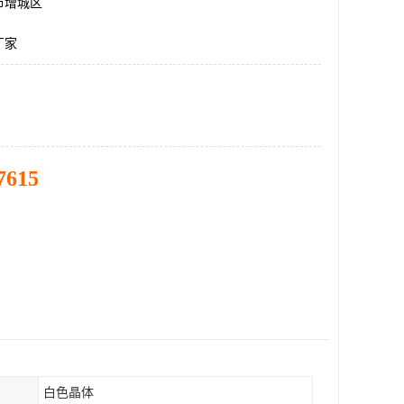
市增城区
厂家
7615
白色晶体