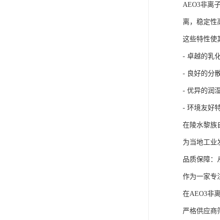
AEO3非
离，稳定性
这些特性使
- 卓越的
- 良好的
- 优异的
- 环境友
在陵水黎族
为当地工业
品质保障：
作为一家专
在AEO3
严格供应商