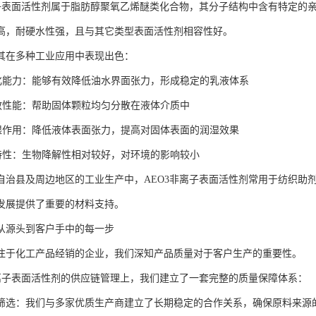
离子表面活性剂属于脂肪醇聚氧乙烯醚类化合物，其分子结构中含有特定的
高，耐硬水性强，且与其它类型表面活性剂相容性好。
其在多种工业应用中表现出色：
乳化能力：能够有效降低油水界面张力，形成稳定的乳液体系
分散性能：帮助固体颗粒均匀分散在液体介质中
润湿作用：降低液体表面张力，提高对固体表面的润湿效果
好特性：生物降解性相对较好，对环境的影响较小
自治县及周边地区的工业生产中，AEO3非离子表面活性剂常用于纺织助
发展提供了重要的材料支持。
从源头到客户手中的每一步
注于化工产品经销的企业，我们深知产品质量对于客户生产的重要性。
非离子表面活性剂的供应链管理上，我们建立了一套完整的质量保障体系：
筛选：我们与多家优质生产商建立了长期稳定的合作关系，确保原料来源