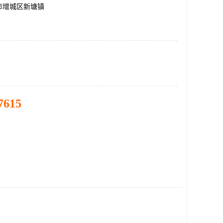
市增城区新塘镇
7615