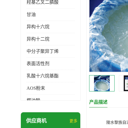
羟基乙叉二膦酸
甘油
异构十六烷
异构十二烷
中分子聚异丁烯
表面活性剂
乳酸十六烷基酯
AOS粉末
椰油酸
产品描述
月桂醇磺基琥珀酸酯二钠
供应商机
更多
陵水黎族自
硬脂酸锌